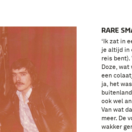
RARE SM
‘Ik zat in 
je altijd i
reis bent)
Doze, wat w
een colaat
ja, het was
buitenland 
ook wel an
Van wat da
meer. De 
wakker gem