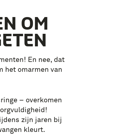
EN OM
GETEN
menten! En nee, dat
 om het omarmen van
ringe – overkomen
zorgvuldigheid!
dens zijn jaren bij
wangen kleurt.