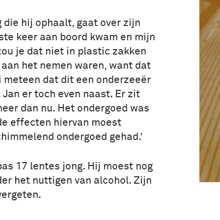
ie hij ophaalt, gaat over zijn
erste keer aan boord kwam en mijn
ou je dat niet in plastic zakken
ng aan het nemen waren, want dat
i meteen dat dit een onderzeeër
t Jan er toch even naast. Er zit
 meer dan nu. Het ondergoed was
 de effecten hiervan moest
schimmelend ondergoed gehad.’
as 17 lentes jong. Hij moest nog
r het nuttigen van alcohol. Zijn
vergeten.