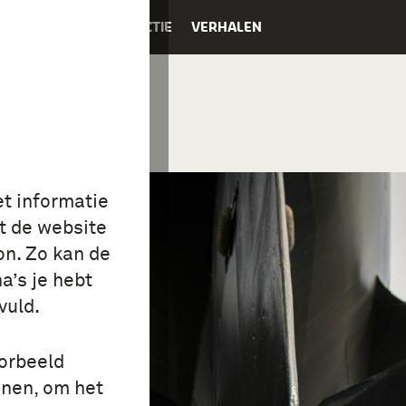
K
EDUCATIE
COLLECTIE
VERHALEN
et informatie
t de website
on. Zo kan de
a’s je hebt
vuld.
oorbeeld
onen, om het