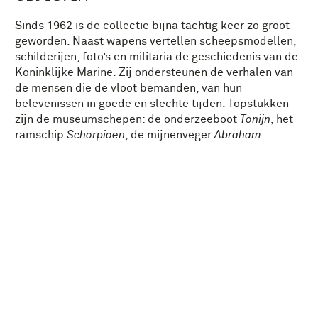
Sinds 1962 is de collectie bijna tachtig keer zo groot
geworden. Naast wapens vertellen scheepsmodellen,
schilderijen, foto’s en militaria de geschiedenis van de
Koninklijke Marine. Zij ondersteunen de verhalen van
de mensen die de vloot bemanden, van hun
belevenissen in goede en slechte tijden. Topstukken
zijn de museumschepen: de onderzeeboot
Tonijn
, het
ramschip
Schorpioen
, de mijnenveger
Abraham
Crijnssen
en het brugcomplex van het geleide
wapenfregat
De Ruyter
.