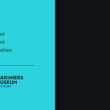
ief
end
williger