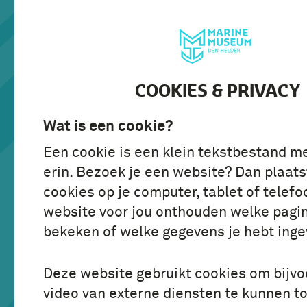
BEZOEK
ONTDE
COOKIES & PRIVACY
Wat is een cookie?
MARINEMUSEUM
Een cookie is een klein tekstbestand m
BELEEF D
erin. Bezoek je een website? Dan plaats
MARINE O
cookies op je computer, tablet of telefo
website voor jou onthouden welke pagin
ONDER ZE
bekeken of welke gegevens je hebt inge
Deze website gebruikt cookies om bijv
video van externe diensten te kunnen t
Open: maandag t/m zondag