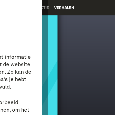
K
EDUCATIE
COLLECTIE
VERHALEN
et informatie
E
t de website
P ÉN
on. Zo kan de
a’s je hebt
E
vuld.
oorbeeld
onen, om het