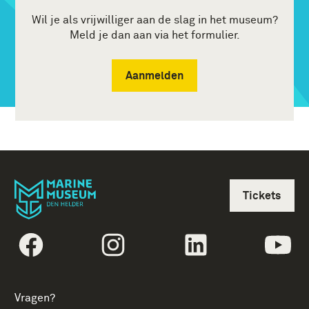
Wil je als vrijwilliger aan de slag in het museum?
Meld je dan aan via het formulier.
Aanmelden
Tickets
volgtekstFacebook
volgtekstInstagram
volgtekstLinkedin
vol
Vragen?