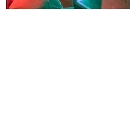
MENSENWERK
WERFWERK IS
Deze expositie is een eerbetoon aan de
‘wervianen’ als onmisbare schakel. Zij zorgden
ervoor dat marineschepen konden blijven varen.
De volgende uitspraken illustreren hun
persoonlijke verhalen: ‘Zonder werf geen vloot’,
‘Zonder mensen geen werf’ en ‘Werfwerk is
Mensenwerk’.