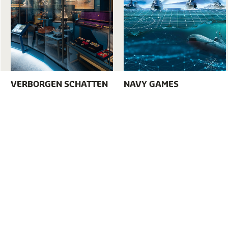
VERBORGEN SCHATTEN
NAVY GAMES
Tickets
volgtekstFacebook
volgtekstInstagram
volgtekstLinkedin
vol