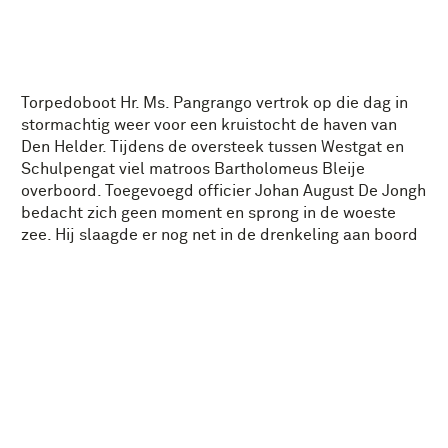
Torpedoboot Hr. Ms. Pangrango vertrok op die dag in
stormachtig weer voor een kruistocht de haven van
Den Helder. Tijdens de oversteek tussen Westgat en
Schulpengat viel matroos Bartholomeus Bleije
overboord. Toegevoegd officier Johan August De Jongh
bedacht zich geen moment en sprong in de woeste
zee. Hij slaagde er nog net in de drenkeling aan boord
te duwen, maar verdronk zelf door uitputting.
Op 20 oktober werd De Jongh met militaire eer in
Amersfoort begraven. Ter zijner nagedachtenis schonk
de Koninklijke Nederlandse Vereniging ‘Onze Vloot’ de
Marine een gedenkbank.