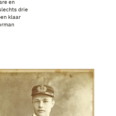
are en
lechts drie
en klaar
oorman