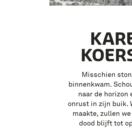
KARE
KOER
Misschien stond
binnenkwam. Schou
naar de horizon 
onrust in zijn buik
maakte, zullen we 
dood blijft tot 