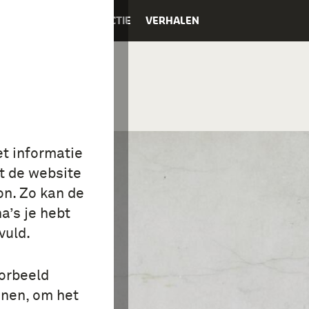
K
EDUCATIE
COLLECTIE
VERHALEN
et informatie
t de website
on. Zo kan de
a’s je hebt
vuld.
oorbeeld
onen, om het