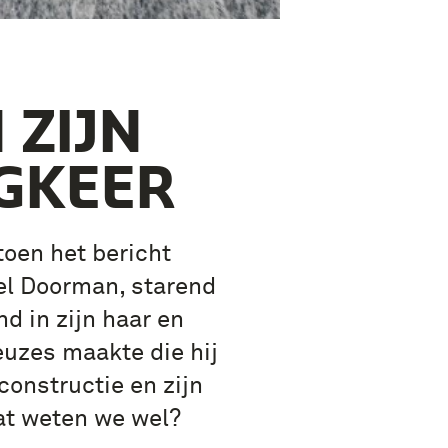
 ZIJN
GKEER
toen het bericht
l Doorman, starend
d in zijn haar en
euzes maakte die hij
constructie en zijn
Wat weten we wel?