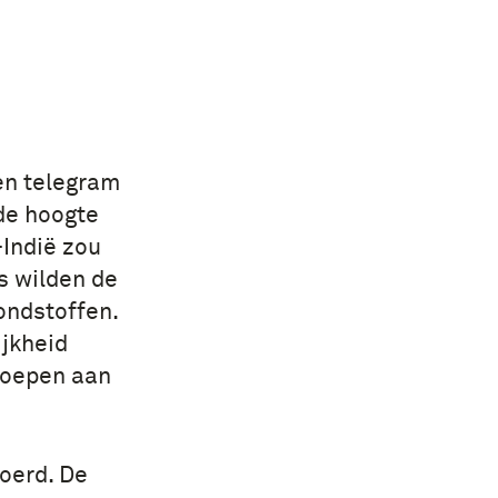
en telegram
de hoogte
-Indië zou
s wilden de
ondstoffen.
jkheid
roepen aan
oerd. De