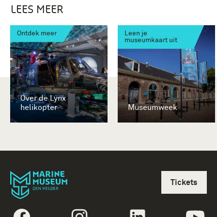
LEES MEER
Ontdek meer
Leen je
museumkaart uit
Over de Lynx
helikopter
Museumweek
Tickets
volgtekstFacebook
volgtekstInstagram
volgtekstLinkedin
vol