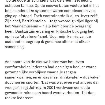
‘Op de oude driecilinders was de sfeer heel hecht,
echt een familie. Op de nieuwe boten voelde het in het
begin anders. De systemen waren complexer en veel
ging op afstand. Toch controleerde ik alles liever zelf’.
Zijn chef, Bart Kesteloo – tegenwoordig vrijwilliger bij
het Marinemuseum – hielp hem door de overgang
heen. Dankzij zijn ervaring en kritische blik ging het
opnieuw ‘afoefenen’ snel. ‘Door mijn kennis van de
oude boten begreep ik goed hoe alles met elkaar
samenhing’.
Aan boord van de nieuwe boten was het leven
comfortabeler. Iedereen had een eigen bed, er waren
gezamenlijke verblijven waar alle rangen
samenkwamen, en er was meer drinkwater – dus vaker
douchen én sporten. ‘Dat was wel even wat anders dan
vroeger’, zegt Jeffrey. In 2001 verdween een oude
gewoonte: roken aan boord werd verboden. ‘Tot dan
rookte iedereen’.