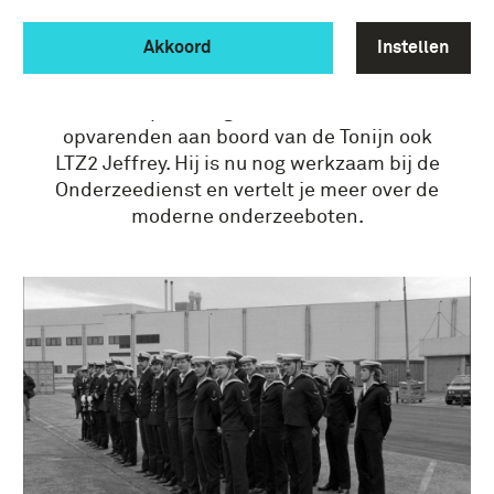
ONDERZEEDIENST VAN
Akkoord
Instellen
NU
Ontmoet op zondag 9 november naast oud
opvarenden aan boord van de Tonijn ook
LTZ2 Jeffrey. Hij is nu nog werkzaam bij de
Onderzeedienst en vertelt je meer over de
moderne onderzeeboten.