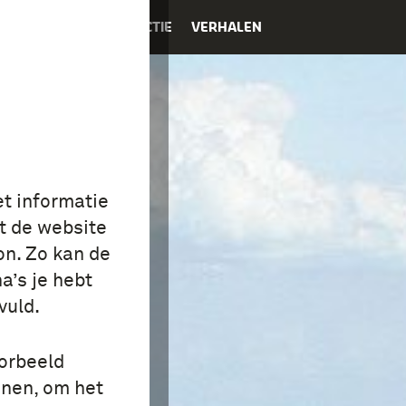
K
EDUCATIE
COLLECTIE
VERHALEN
et informatie
t de website
on. Zo kan de
a’s je hebt
vuld.
oorbeeld
onen, om het