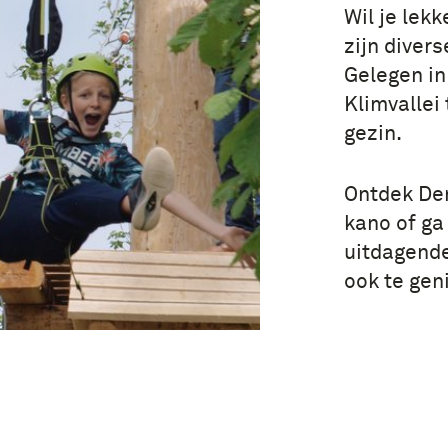
Wil je lekk
zijn diver
Gelegen in
Klimvallei
gezin.
Ontdek Den
kano of ga
uitdagende
ook te geni