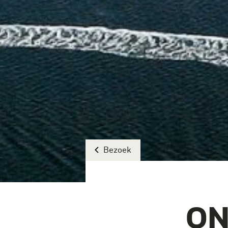
Bezoek
ON