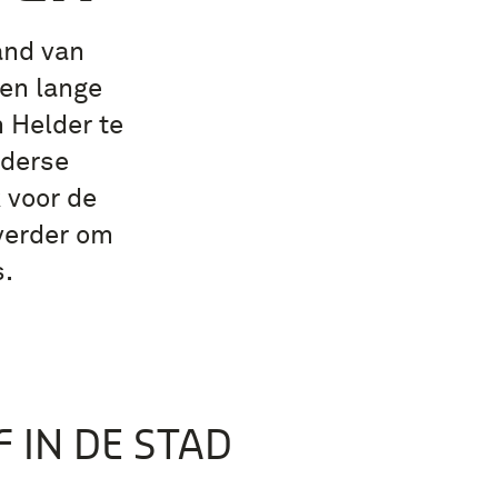
and van
en lange
 Helder te
lderse
 voor de
 verder om
s.
F IN DE STAD