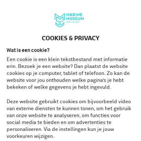
Deutsch
MENU
Tickets
NL
COOKIES & PRIVACY
Wat is een cookie?
Een cookie is een klein tekstbestand met informatie
WAT IS ER TE DOEN IN
erin. Bezoek je een website? Dan plaatst de website
DEN HELDER?
cookies op je computer, tablet of telefoon. Zo kan de
website voor jou onthouden welke pagina’s je hebt
bekeken of welke gegevens je hebt ingevuld.
Den Helder, de noordelijkste stad op het vasteland van
Noord-Holland, is omgeven door water en heeft een
Deze website gebruikt cookies om bijvoorbeeld video
lange maritieme geschiedenis. Er zijn tal van leuke
van externe diensten te kunnen tonen, om het gebruik
uitjes, van de
Helderse Klimvallei
tot natuurlijk het
van onze website te analyseren, om functies voor
Marinemuseum.
social media te bieden en om advertenties te
personaliseren. Via de instellingen kun je jouw
voorkeuren wijzigen.