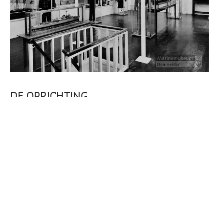
DE OPRICHTING
In 1961 gaf de toenmalige Commandant der Zeemacht
in Nederland, viceadmiraal Albrecht Nicolaas baron
de Vos van Steenwijk, het startschot voor de oprichting
van de Stichting Helders Marine Museum. De Vos van
Steenwijk, die in 1933 zelf de muiterij op Hr.Ms.
pantserschip De Zeven Provinciën had meegemaakt,
was zeer geïnteresseerd in de Nederlandse
marinegeschiedenis. Voor hem bood de stichting de
mogelijkheid om zijn omvangrijke privéverzameling
voor het nageslacht te behouden.