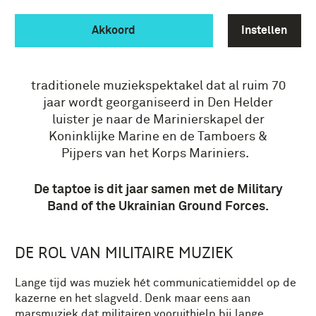
TAPTOE
Akkoord
Instellen
Woensdag 8 juli 2026 is het weer zover: de
jaarlijkse taptoe in Den Helder! Tijdens dit
traditionele muziekspektakel
dat al ruim 70
jaar wordt georganiseerd in Den Helder
luister je naar de Marinierskapel der
Koninklijke Marine en de Tamboers &
Pijpers van het Korps Mariniers.
De taptoe is dit jaar samen met de Military
Band of the Ukrainian Ground Forces.
DE ROL VAN MILITAIRE MUZIEK
Lange tijd was muziek hét communicatiemiddel op de
kazerne en het slagveld. Denk maar eens aan
marsmuziek dat militairen vooruithielp bij lange