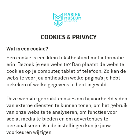
Deutsch
MENU
Tickets
NL
COOKIES & PRIVACY
Wat is een cookie?
Een cookie is een klein tekstbestand met informatie
MARINEVLOOT VAN DE
erin. Bezoek je een website? Dan plaatst de website
TOEKOMST
cookies op je computer, tablet of telefoon. Zo kan de
website voor jou onthouden welke pagina’s je hebt
bekeken of welke gegevens je hebt ingevuld.
Tijdens
Museum Vol Verhalen
neemt
Kapitein ter Zee Olaf bezoekers mee naar
Deze website gebruikt cookies om bijvoorbeeld video
de toekomst. Hij schetst een beeld van de
van externe diensten te kunnen tonen, om het gebruik
marine van overmorgen: hoe de nieuwe
van onze website te analyseren, om functies voor
schepen eruit zullen zien, welke innovaties
social media te bieden en om advertenties te
worden toegepast en waarin zij zullen
personaliseren. Via de instellingen kun je jouw
verschillen van de huidige vloot.
voorkeuren wijzigen.