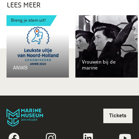
LEES MEER
Breng je stem uit!
Vrouwen bij de
ANWB
marine
Tickets
volgtekstFacebook
volgtekstInstagram
volgtekstLinkedin
vol