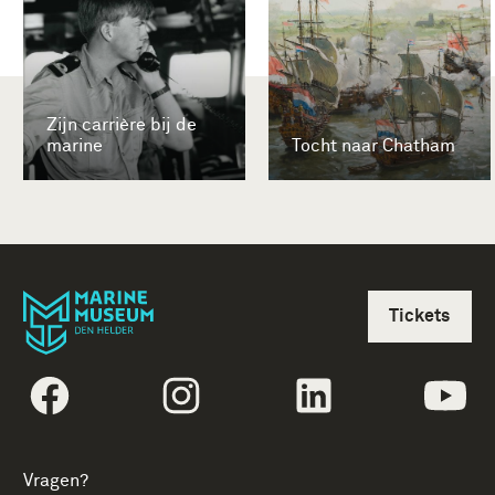
Zijn carrière bij de
marine
Tocht naar Chatham
Tickets
volgtekstFacebook
volgtekstInstagram
volgtekstLinkedin
vol
Vragen?