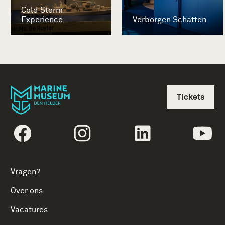
Cold Storm
Experience
Verborgen Schatten
Tickets
volgtekstFacebook
volgtekstInstagram
volgtekstLinkedin
vol
Vragen?
Over ons
Vacatures