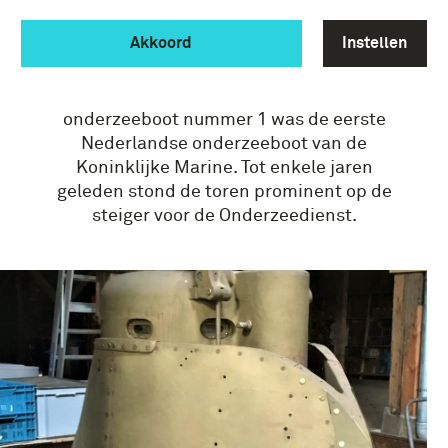
BIJZONDER OBJECT
Akkoord
Instellen
Een van de meest bijzondere objecten uit
de collectie is de toren van de O1. De
onderzeeboot nummer 1 was de eerste
Nederlandse onderzeeboot van de
Koninklijke Marine. Tot enkele jaren
geleden stond de toren prominent op de
steiger voor de Onderzeedienst.