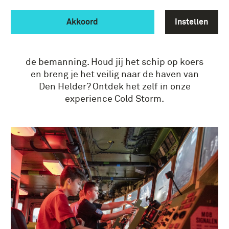
COLD STORM EXPERIENCE
Akkoord
Instellen
Stap aan boord van Hr.Ms De Ruyter en
ervaar hoe het is om onderdeel te zijn van
de bemanning. Houd jij het schip op koers
en breng je het veilig naar de haven van
Den Helder? Ontdek het zelf in onze
experience Cold Storm.