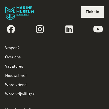
Tickets
volgtekstFacebook
volgtekstInstagram
volgtekstLinkedin
vol
Vragen?
Over ons
Vacatures
Nieuwsbrief
Word vriend
Word vrijwilliger