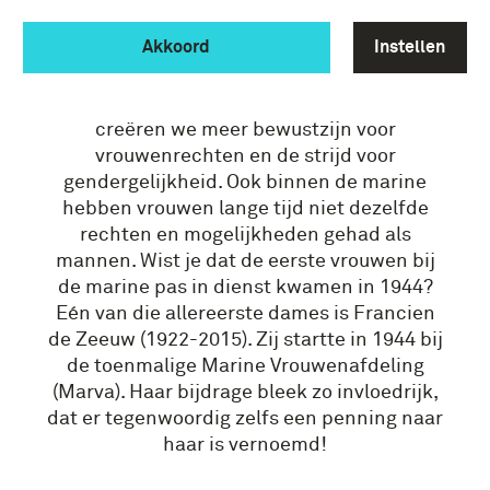
INTERNATIONALE
VROUWENDAG
Akkoord
Instellen
Zondag 8 maart staat in het teken van
vrouwen! Op
Internationale Vrouwendag
creëren we meer bewustzijn voor
vrouwenrechten en de strijd voor
gendergelijkheid. Ook binnen de marine
hebben vrouwen lange tijd niet dezelfde
rechten en mogelijkheden gehad als
mannen. Wist je dat de eerste vrouwen bij
de marine pas in dienst kwamen in 1944?
Eén van die allereerste dames is Francien
de Zeeuw (1922-2015). Zij startte in 1944 bij
de toenmalige Marine Vrouwenafdeling
(Marva). Haar bijdrage bleek zo invloedrijk,
dat er tegenwoordig zelfs een penning naar
haar is vernoemd!