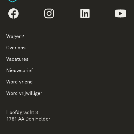
volgtekstFacebook
volgtekstInstagram
volgtekstLinkedin
vol
Vragen?
Over ons
Vacatures
Nieuwsbrief
Word vriend
Word vrijwilliger
Hoofdgracht 3
1781 AA Den Helder