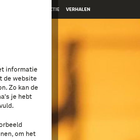
K
EDUCATIE
COLLECTIE
VERHALEN
et informatie
t de website
on. Zo kan de
a’s je hebt
vuld.
oorbeeld
onen, om het