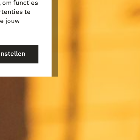
, om functies
tenties te
je jouw
Instellen