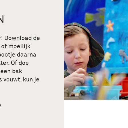
N
r! Download de
of moeilijk
 bootje daarna
ter. Of doe
n een bak
s vouwt, kun je
)