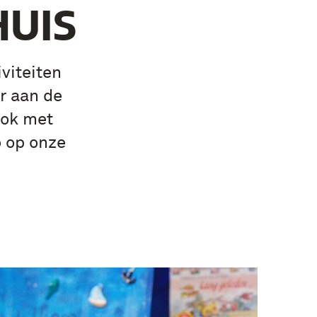
UIS
viteiten
r aan de
ook met
 op onze