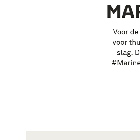
MA
Voor de
voor th
slag. 
#Marine