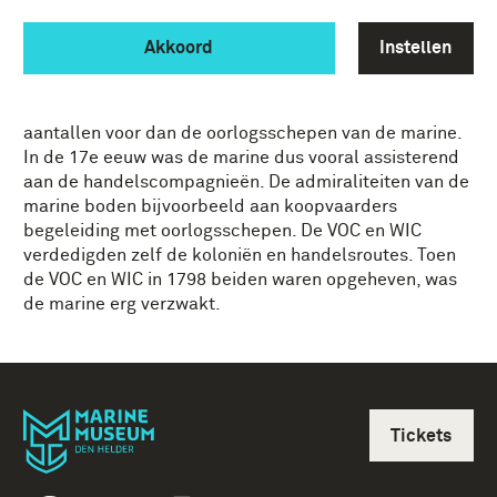
private handelsondernemingen, terwijl de staatsvloot
die via de Admiraliteiten en de overheid bestuurd
Akkoord
Instellen
werden.
De koopvaardijschepen kwamen in veel grotere
aantallen voor dan de oorlogsschepen van de marine.
In de 17e eeuw was de marine dus vooral assisterend
aan de handelscompagnieën. De admiraliteiten van de
marine boden bijvoorbeeld aan koopvaarders
begeleiding met oorlogsschepen. De VOC en WIC
verdedigden zelf de koloniën en handelsroutes. Toen
de VOC en WIC in 1798 beiden waren opgeheven, was
de marine erg verzwakt.
Tickets