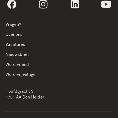
volgtekstFacebook
volgtekstInstagram
volgtekstLinkedin
vol
Vragen?
Over ons
Vacatures
Nieuwsbrief
Word vriend
Word vrijwilliger
Hoofdgracht 3
1781 AA Den Helder