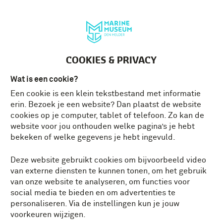
Deutsch
MENU
Tickets
NL
COOKIES & PRIVACY
Wat is een cookie?
Een cookie is een klein tekstbestand met informatie
HOE WERKTEN DE
erin. Bezoek je een website? Dan plaatst de website
MARINE, VOC EN WIC
cookies op je computer, tablet of telefoon. Zo kan de
SAMEN?
website voor jou onthouden welke pagina’s je hebt
bekeken of welke gegevens je hebt ingevuld.
Deze website gebruikt cookies om bijvoorbeeld video
De VOC en WIC domineerden in de 17e eeuw de
van externe diensten te kunnen tonen, om het gebruik
zeevaart. De provincies waren op allerlei manieren
van onze website te analyseren, om functies voor
betrokken bij de koloniale wereld en de Admiraliteiten
social media te bieden en om advertenties te
van de marine speelden hierbij vaak een
personaliseren. Via de instellingen kun je jouw
ondersteunende rol. Hierdoor werkten ze hecht samen
voorkeuren wijzigen.
met de handelscompagnieën. De VOC en WIC waren