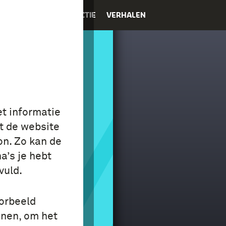
K
EDUCATIE
COLLECTIE
VERHALEN
et informatie
E
t de website
P ÉN
on. Zo kan de
a’s je hebt
E
vuld.
oorbeeld
onen, om het