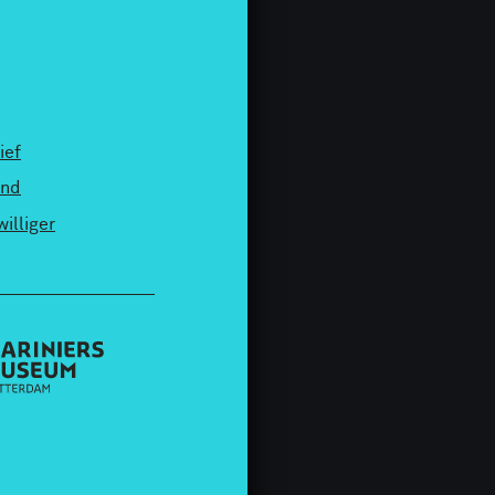
ief
end
williger