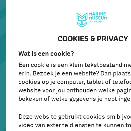
BEZOEK
ONTDE
COOKIES & PRIVACY
Wat is een cookie?
MARINEMUSEUM
Een cookie is een klein tekstbestand m
BELEEF D
erin. Bezoek je een website? Dan plaats
MARINE O
cookies op je computer, tablet of telefo
website voor jou onthouden welke pagin
ONDER ZE
bekeken of welke gegevens je hebt inge
Deze website gebruikt cookies om bijv
video van externe diensten te kunnen t
Open: maandag t/m zondag