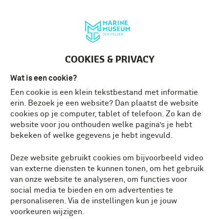
Deutsch
MENU
Tickets
NL
VERHALEN
COOKIES & PRIVACY
Alles
Actualiteit
Conservator vertelt
Wat is een cookie?
Herdenken
Historische momenten
Een cookie is een klein tekstbestand met informatie
erin. Bezoek je een website? Dan plaatst de website
cookies op je computer, tablet of telefoon. Zo kan de
In het museum
Leven aan boord
website voor jou onthouden welke pagina’s je hebt
bekeken of welke gegevens je hebt ingevuld.
Op het terrein
Tweede Wereldoorlog
Deze website gebruikt cookies om bijvoorbeeld video
Veteraan vertelt
Vrijwilliger vertelt
van externe diensten te kunnen tonen, om het gebruik
van onze website te analyseren, om functies voor
social media te bieden en om advertenties te
personaliseren. Via de instellingen kun je jouw
Ontdek meer
voorkeuren wijzigen.