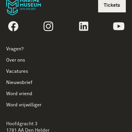
Tickets
volgtekstFacebook
volgtekstInstagram
volgtekstLinkedin
vol
Vragen?
Over ons
Vacatures
Nieuwsbrief
Word vriend
Word vrijwilliger
Hoofdgracht 3
1781 AA Den Helder