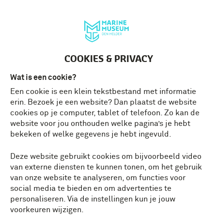
Deutsch
MENU
Tickets
NL
COOKIES & PRIVACY
Alles
Actualiteit
Conservator vertelt
Wat is een cookie?
Herdenken
Historische momenten
Een cookie is een klein tekstbestand met informatie
erin. Bezoek je een website? Dan plaatst de website
cookies op je computer, tablet of telefoon. Zo kan de
In het museum
Leven aan boord
website voor jou onthouden welke pagina’s je hebt
bekeken of welke gegevens je hebt ingevuld.
Op het terrein
Tweede Wereldoorlog
Deze website gebruikt cookies om bijvoorbeeld video
Veteraan vertelt
Vrijwilliger vertelt
van externe diensten te kunnen tonen, om het gebruik
van onze website te analyseren, om functies voor
social media te bieden en om advertenties te
personaliseren. Via de instellingen kun je jouw
Veteraan vertelt
voorkeuren wijzigen.