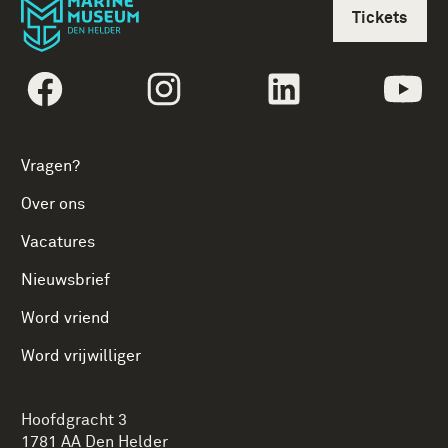
Tickets
volgtekstFacebook
volgtekstInstagram
volgtekstLinkedin
vol
Vragen?
Over ons
Vacatures
Nieuwsbrief
Word vriend
Word vrijwilliger
Hoofdgracht 3
1781 AA Den Helder