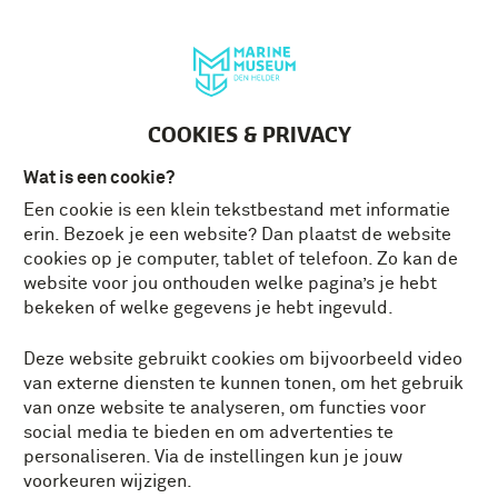
Deutsch
MENU
Tickets
NL
COOKIES & PRIVACY
Alles
Actualiteit
Conservator vertelt
Wat is een cookie?
Herdenken
Historische momenten
Een cookie is een klein tekstbestand met informatie
erin. Bezoek je een website? Dan plaatst de website
cookies op je computer, tablet of telefoon. Zo kan de
In het museum
Leven aan boord
website voor jou onthouden welke pagina’s je hebt
bekeken of welke gegevens je hebt ingevuld.
Op het terrein
Tweede Wereldoorlog
Deze website gebruikt cookies om bijvoorbeeld video
Veteraan vertelt
Vrijwilliger vertelt
van externe diensten te kunnen tonen, om het gebruik
van onze website te analyseren, om functies voor
social media te bieden en om advertenties te
personaliseren. Via de instellingen kun je jouw
Daar zit muziek in
voorkeuren wijzigen.