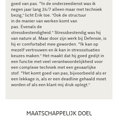
goed van pas.
“In de onderzeedienst was ik
negen jaar lang 24/7 alleen maar met techniek
bezig
,” licht Erik toe. ”O
ok de
structuur
in
de
manier van werken
komt van
pas.
Evenals
de
s
tressbestendigheid
.”
Stressbestendig was hij
van nature al. Maar door zijn werk bij
D
efensie, is
hij er comfortabel mee geworden
.
“Ik kan op
mezelf vertrouwen
en i
k kan in stresssituaties
keuzes maken
.
”
Het maakt dat hij goed gedijt in
een functie met veel verantwoordelijkheid voor
een complexe techniek met een gevaarlijke
stof.
“Het komt
goed
van pas, bijvoorbeeld als er
een lekkage is, als er een deadline gehaald moet
worden of als
een
klant mij druk oplegt.”
MAATSCHAPPELIJK DOEL