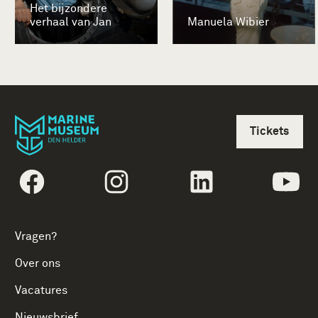
Het bijzondere
verhaal van Jan
Manuela Wibier
Tickets
volgtekstFacebook
volgtekstInstagram
volgtekstLinkedin
vol
Vragen?
Over ons
Vacatures
Nieuwsbrief