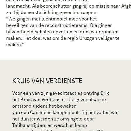
landmacht.
Als
boordschutter
ging
hij
op
missie
naar
Afgh
zat bij de eerste lichting
gevechts
t
roepen
.
“We
gingen
met luchtmobiel mee
voor het
b
eveiligen
van
de
recon
s
tructieteams.
Die gingen
bijvoorbeeld scholen opzetten en drinkwaterpunten
maken.
Het doel was o
m de regio Uruzgan veiliger te
maken.
”
KRUIS VAN VERDIENSTE
Voor één van
zijn
gevechtsacties
ontving
Erik
het
K
ruis van
V
erdienste
.
Die gevechtsactie
ontstond tijdens het bewaken
van
een
Canadees
kampement.
Bij het vallen van
het duister werden ze
omsingeld
door
Talibanstrijders
en werd
hun
kamp