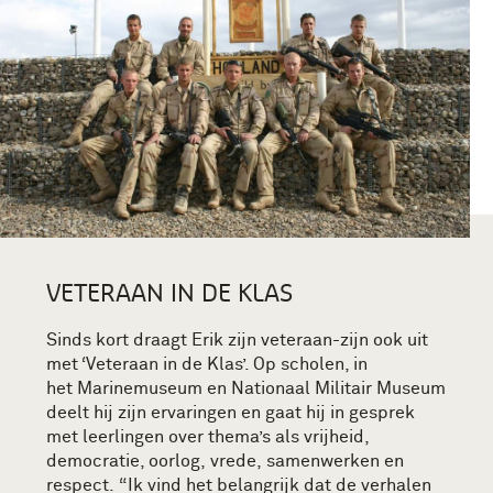
VETERAAN IN DE KLAS
Sinds kort draagt Erik
zijn
veteraan-zijn
ook
uit
met ‘
Veteraan
in
de
K
las
’. Op scholen, in
het
Marinemuseum
en Nationaal Militair Museum
deelt hij z
ijn ervaringen
en gaat hij in gesprek
met leerlingen over thema’s als
vrijheid,
democratie, oorlog
,
vrede
,
samenwerken en
respect
.
“
Ik vind het belangrijk dat de verhalen