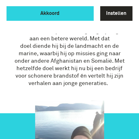
VETERAAN VERTELT: ERIK
Akkoord
Instellen
VAN DER MEIJDE
Erik van der
Meijde
(
40
) wil graag bijdragen
aan een betere wereld. Met dat
doel
diende
hij bij de landmacht
e
n de
marine,
waarbij hij op
missie
s
ging
naar
onder andere
Afghanistan
en
Somalië. Met
hetzelfde doel werkt hij nu bij een bedrijf
voor schonere brandstof
én
vertelt
hij zijn
verhalen
aan
jonge generaties
.