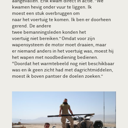
aangevallen.
Erik kwam direct in actie. “
We
kwamen hevig onder vuur te liggen.
Ik
m
oest
een
stuk overbruggen om
naar
het
voertuig te komen.
Ik ben er doorheen
gerend.
De a
ndere
twee
bemanningsleden
konden het
voertuig
niet
bereiken
.
” Omdat
voor zijn
wapensysteem de motor moet draaien, maar
er
niemand anders in het voertuig was, moest hij
het wapen met noodbediening
bedienen.
“
Doordat het warmtebeeld nog niet beschikbaar
was en ik geen zicht had met
dagrichtmiddelen
,
moest ik boven pantser de doelen zoeken
.
”