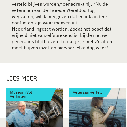
verteld blijven worden
,” benadrukt hij
.
“
Nu de
veteranen van de Tweede Wereldoorlog
wegvallen, wil ik meegeven d
at er
ook
andere
conflicten zijn waar mensen
uit
Nederland
ingezet w
o
rden
. Zodat het besef dat
vrijheid niet vanzelfsprekend is
,
bij de
nieuwe
generaties blijft leven.
En dat je je met z’n allen
moet blijven inzetten hiervoor
.
Elke dag weer.”
LEES MEER
Museum Vol
Veteraan vertelt
Verhalen