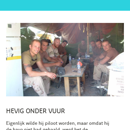
HEVIG ONDER VUUR
Eigenlijk
wilde
hij
piloot worden
, maar omdat hij
de
havo niet
had
gehaald
, werd het
de