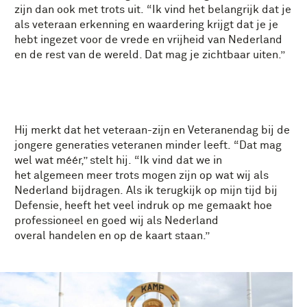
zijn dan ook met trots uit. “Ik vind het belangrijk dat je
als veteraan erkenning en waardering krijgt dat je je
hebt ingezet voor de vrede en vrijheid van Nederland
en de rest van de wereld. Dat mag je zichtbaar uiten.”
Hij
merk
t
dat het veteraan-zijn
en
Veteranendag
bij de
jongere generaties
veteranen
minder
leeft
.
“
Dat
mag
wel wat m
éé
r
,” stelt hij
.
“
Ik vind dat
we
in
het
algemeen
meer
trots mogen zijn
op
wat wij als
N
ederland
bijdragen
.
Als ik terugkijk op mijn tijd bij
Defensie, heeft het veel indruk op me gemaakt hoe
professioneel en goed wij als Nederland
overal
handelen
en op de kaart staan.”