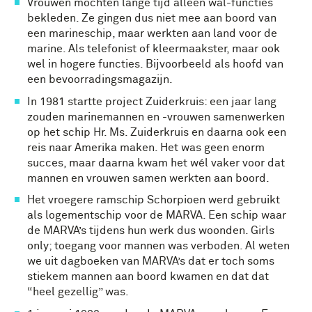
Vrouwen mochten lange tijd alleen wal-functies
bekleden. Ze gingen dus niet mee aan boord van
een marineschip, maar werkten aan land voor de
marine. Als telefonist of kleermaakster, maar ook
wel in hogere functies. Bijvoorbeeld als hoofd van
een bevoorradingsmagazijn.
In 1981 startte project Zuiderkruis: een jaar lang
zouden marinemannen en -vrouwen samenwerken
op het schip Hr. Ms. Zuiderkruis en daarna ook een
reis naar Amerika maken. Het was geen enorm
succes, maar daarna kwam het wél vaker voor dat
mannen en vrouwen samen werkten aan boord.
Het vroegere ramschip Schorpioen werd gebruikt
als logementschip voor de MARVA. Een schip waar
de MARVA’s tijdens hun werk dus woonden. Girls
only; toegang voor mannen was verboden. Al weten
we uit dagboeken van MARVA’s dat er toch soms
stiekem mannen aan boord kwamen en dat dat
“heel gezellig” was.