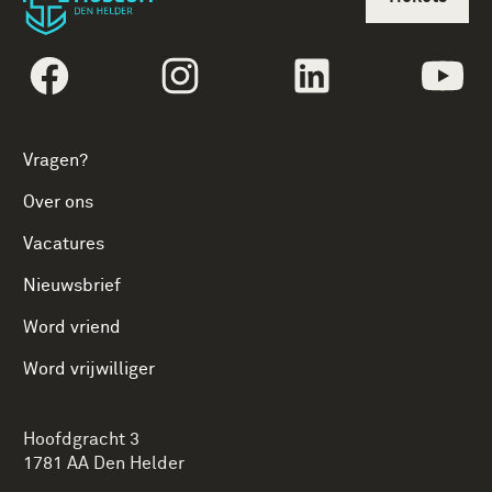
volgtekstFacebook
volgtekstInstagram
volgtekstLinkedin
vol
Vragen?
Over ons
Vacatures
Nieuwsbrief
Word vriend
Word vrijwilliger
Hoofdgracht 3
1781 AA Den Helder