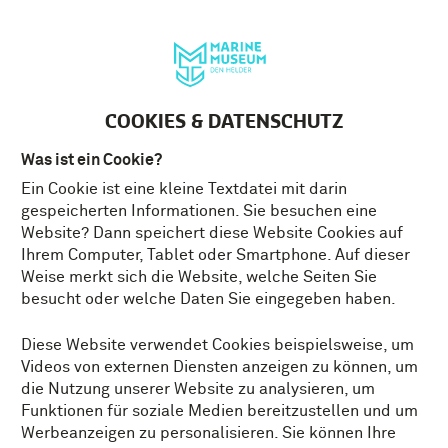
English
MENÜ
Tickets
DE
COOKIES & DATENSCHUTZ
Was ist ein Cookie?
Ein Cookie ist eine kleine Textdatei mit darin
MELDEN SIE AN
gespeicherten Informationen. Sie besuchen eine
Website? Dann speichert diese Website Cookies auf
Ihrem Computer, Tablet oder Smartphone. Auf dieser
Weise merkt sich die Website, welche Seiten Sie
besucht oder welche Daten Sie eingegeben haben.
Durch Ausfüllen des untenstehenden Formulars
Diese Website verwendet Cookies beispielsweise, um
werden Sie Mitglied unseres Museumsgremiums. Wir
Videos von externen Diensten anzeigen zu können, um
werden Ihnen in naher Zukunft gelegentlich einige
die Nutzung unserer Website zu analysieren, um
Fragen stellen und Ihnen einen Vorgeschmack auf die
Funktionen für soziale Medien bereitzustellen und um
neue Ausstellung geben.
Werbeanzeigen zu personalisieren. Sie können Ihre