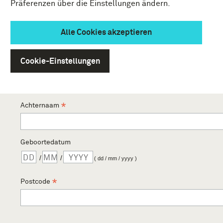
Präferenzen über die Einstellungen ändern.
E-mailadres
*
Alle Cookies akzeptieren
Cookie-Einstellungen
Voornaam
*
Achternaam
*
Geboortedatum
/
/
( dd / mm / yyyy )
Postcode
*