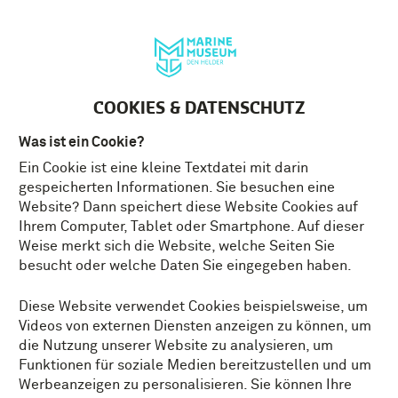
English
MENÜ
Tickets
DE
COOKIES & DATENSCHUTZ
Was ist ein Cookie?
Ein Cookie ist eine kleine Textdatei mit darin
PRIVACY EN COOKIES
gespeicherten Informationen. Sie besuchen eine
Website? Dann speichert diese Website Cookies auf
Um Ihren Online-Besuch im Marinemuseum
Ihrem Computer, Tablet oder Smartphone. Auf dieser
zu verbessern, verwenden wir Cookies.
Weise merkt sich die Website, welche Seiten Sie
Nachfolgend erfahren Sie mehr über
besucht oder welche Daten Sie eingegeben haben.
unsere Cookie- und Datenschutzrichtlinien.
Diese Website verwendet Cookies beispielsweise, um
Videos von externen Diensten anzeigen zu können, um
Was ist ein Cookie?
die Nutzung unserer Website zu analysieren, um
Funktionen für soziale Medien bereitzustellen und um
Ein Cookie ist eine einfache kleine Datei, die mit Seiten
Werbeanzeigen zu personalisieren. Sie können Ihre
von dieser Website gesendet und auf Ihrem Computer,