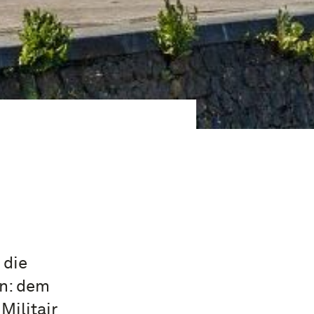
 die
en: dem
ilitair