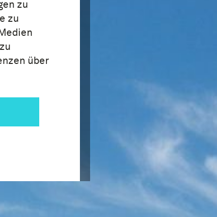
gen zu
e zu
 Medien
 zu
renzen über