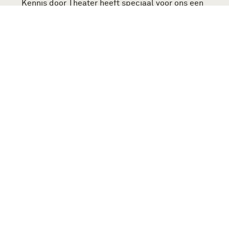
Kennis door Theater heeft speciaal voor ons een
aantal voorstellingen gemaakt en speelt deze
in
de schoolvakanties
in het museum. Naast de
theatervoorstellingen zijn er vaak extra
activiteiten. Kom jij een keer touwknopen,
meedoen aan een bouwwedstrijd of meedoen
met één van onze andere activiteiten?
Bekijk alle activiteiten